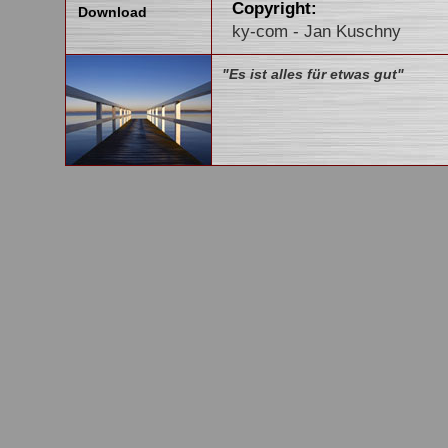
Copyright:
Download
ky-com - Jan Kuschny
Diese Seite wurde erstellt 
"Es ist alles für etwas gut"
W&K netpublishing
Christiana Kohn
Dorfstraße 22
21514 Langenlehsten
Tel: 04155-6741
http://www.wk-netpublishi
Herzlichen Dank an den Foto
Alle auf dieser Internetpräs
grafischen Gestaltungen sind
Teile hiervon verwenden woll
Kuschny. Ich werde dann ge
oder Nutzungsberechtigten he
Trotz sorgfältiger inhaltlich
für die Inhalte externer Links
sind ausschließlich deren Bet